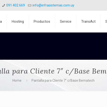
091 402 669
info@infrasistemas.com.uy
ca
Hosting
Productos
Service
TransAct
lla para Cliente 7″ c/Base Be
Home
Pantalla para Cliente 7″ c/Base Bematech