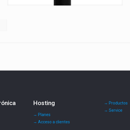
rónica
Hosting
→ Productos
→ Service
s
→ Planes
→ Acceso a clientes