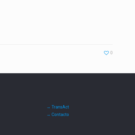
0
→ TransAct
→ Contacto